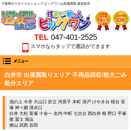
千葉県のリサイクルショップ ビッグワンは高価買取 激安販売
TEL
047-401-2525
スマホならタップで通話ができます
白井市 出張買取りエリア 不用品回収/粗大ごみ
処分エリア
池の上 今井 大山口 折立 河原子 木町 清戸 けやき台 桜台 笹
塚 神々廻 清水口
白井 大松 富塚 十余一 名内 中町 七次台 西白井 根 野口 平塚
復 冨士 堀込
南山 武西 谷田