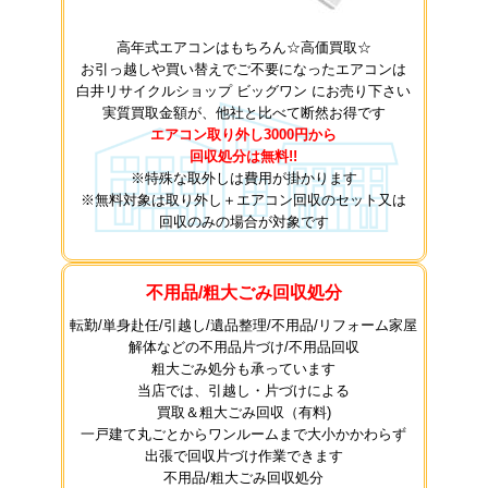
高年式エアコンはもちろん☆高価買取☆
お引っ越しや買い替えでご不要になったエアコンは
白井リサイクルショップ ビッグワン にお売り下さい
実質買取金額が、他社と比べて断然お得です
エアコン取り外し3000円から
回収処分は無料!!
※特殊な取外しは費用が掛かります
※無料対象は取り外し＋エアコン回収のセット又は
回収のみの場合が対象です
不用品/粗大ごみ回収処分
転勤/単身赴任/引越し/遺品整理/不用品/リフォーム家屋
解体などの不用品片づけ/不用品回収
粗大ごみ処分も承っています
当店では、引越し・片づけによる
買取＆粗大ごみ回収（有料)
一戸建て丸ごとからワンルームまで大小かかわらず
出張で回収片づけ作業できます
不用品/粗大ごみ回収処分